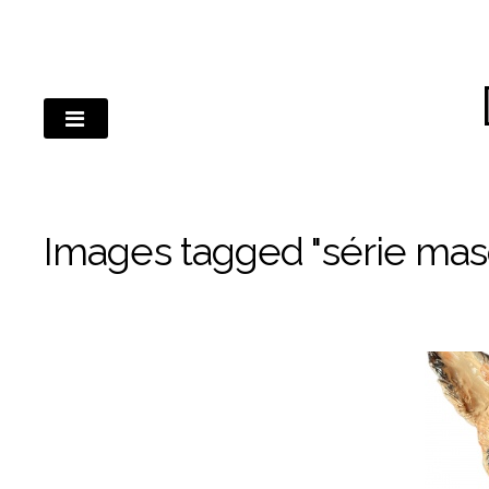
Passer
au
contenu
Images tagged "série ma